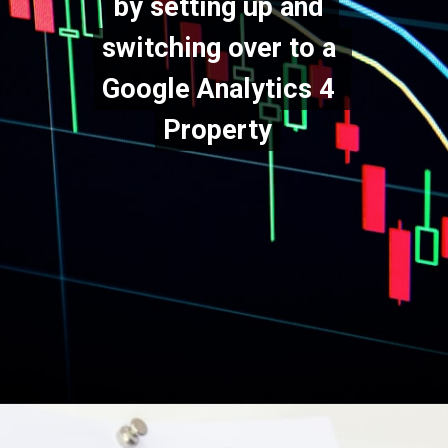
by setting up and 
by setting up and 
switching over to a 
switching over to a 
Google Analytics 4 
Google Analytics 4 
Property
Property