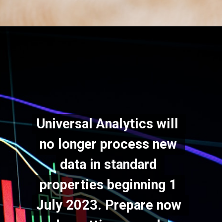
Universal Analytics will 
Universal Analytics will 
no longer process new 
no longer process new 
data in standard 
data in standard 
properties beginning 1 
properties beginning 1 
July 2023. Prepare now 
July 2023. Prepare now 