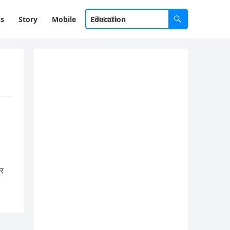
ks
Story
Mobile
Education
ार