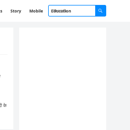
ks
Story
Mobile
Education
e
दी के