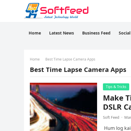
Home
Latest News
Business Feed
Socia
Home
Best Time Lapse Camera Apps
Best Time Lapse Camera Apps
Tips & Tricks
Make T
DSLR C
Soft Feed
·
Mar
Hum log kai 