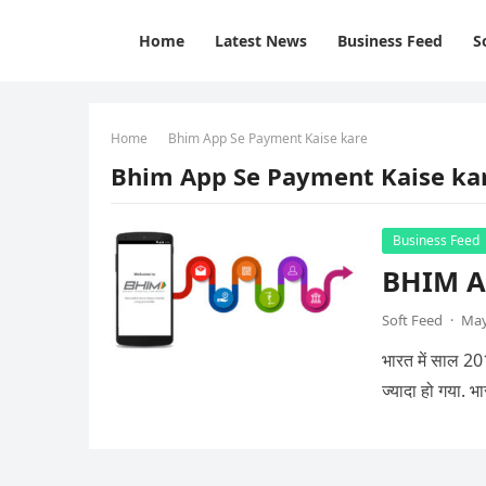
Home
Latest News
Business Feed
S
Home
Bhim App Se Payment Kaise kare
Bhim App Se Payment Kaise ka
Business Feed
BHIM Ap
Soft Feed
·
May
भारत में साल 20
ज्यादा हो गया. 