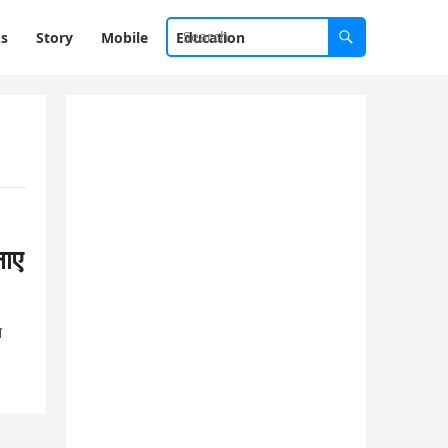
ks
Story
Mobile
Education
ाए
न