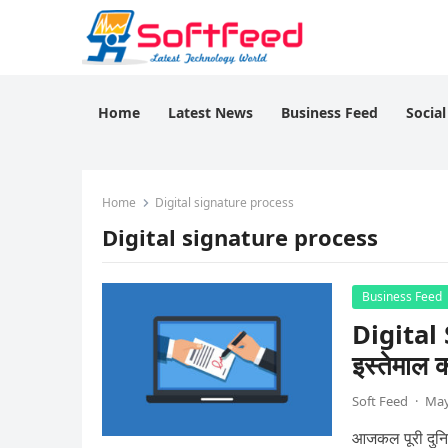
Home
Latest News
Business Feed
Socia
Home
Digital signature process
Digital signature process
Business Feed
Digital S
इस्तेमाल क
Soft Feed
·
May
आजकल पूरी दुनिय