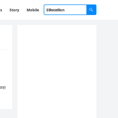
ks
Story
Mobile
Education
 कहा