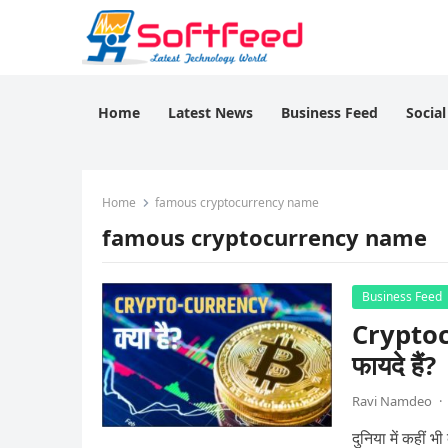
Home
Latest News
Business Feed
Socia
Home
famous cryptocurrency name
famous cryptocurrency name
Business Feed
Cryptocur
फायदे हैं?
Ravi Namdeo
·
दुनिया में कहीं