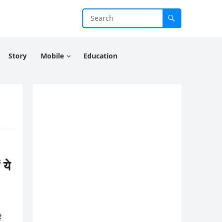
Story
Mobile
Education
ये
ै