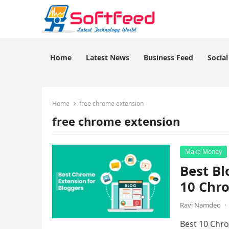
Home
Latest News
Business Feed
Socia
Home
free chrome extension
free chrome extension
Make Money
Best Blog
10 Chr
Ravi Namdeo
·
Best 10 Chrom