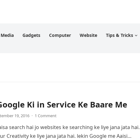
l Media
Gadgets
Computer
Website
Tips & Tricks
Google Ki in Service Ke Baare Me
tember 19, 2016
·
1 Comment
sa search hai jo websites ke searching ke liye jana jata hai.
r Creativity ke liye jana jata hai. lekin Google me Aaisi…