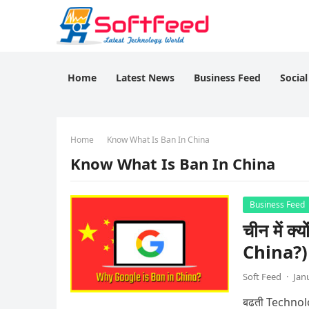
Home
Latest News
Business Feed
Socia
Home
Know What Is Ban In China
Know What Is Ban In China
Business Feed
चीन में 
China?)
Soft Feed
·
Jan
बढती Technolog