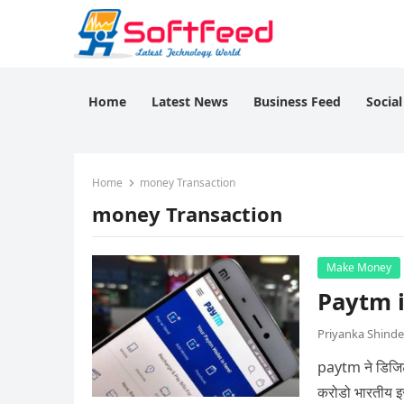
Home
Latest News
Business Feed
Socia
Home
money Transaction
money Transaction
Make Money
Paytm in
Priyanka Shinde
paytm ने डिजिटल
करोडो भारतीय इ