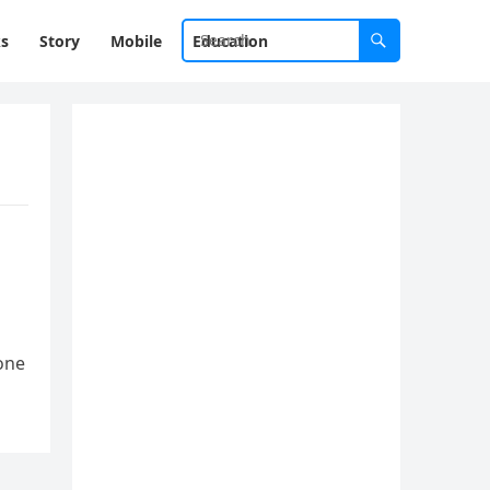
ks
Story
Mobile
Education
hone