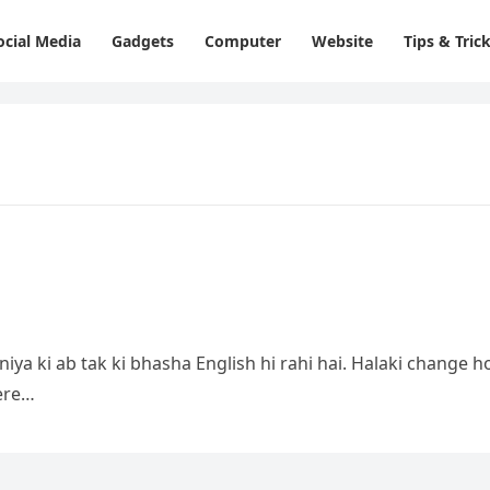
ocial Media
Gadgets
Computer
Website
Tips & Tric
iya ki ab tak ki bhasha English hi rahi hai. Halaki change 
ere…