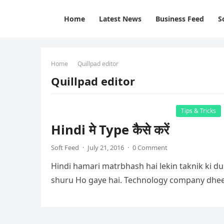
Home
Latest News
Business Feed
S
Home
Quillpad editor
Quillpad editor
Tips & Tricks
Hindi मे Type कैसे करें
Soft Feed
·
July 21, 2016
·
0 Comment
Hindi hamari matrbhash hai lekin taknik ki dun
shuru Ho gaye hai. Technology company dhe