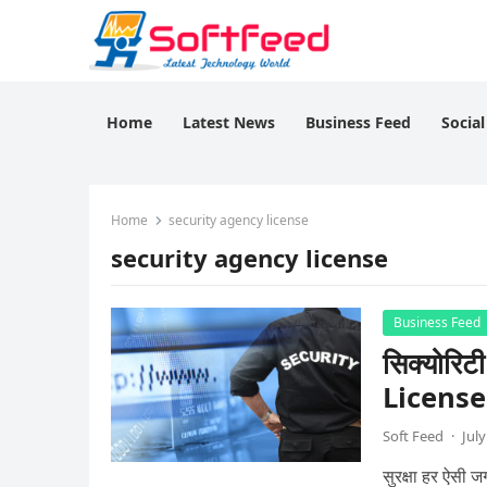
Home
Latest News
Business Feed
Socia
Home
security agency license
security agency license
Business Feed
सिक्योरिट
License
Soft Feed
·
July
सुरक्षा हर ऐसी 