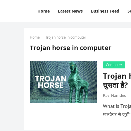
Home
Latest News
Business Feed
S
Home
Trojan horse in computer
Trojan horse in computer
Computer
Trojan Ho
घुसता है?
Ravi Namdeo
·
What is Trojan
मालवेयर से जुड़ी