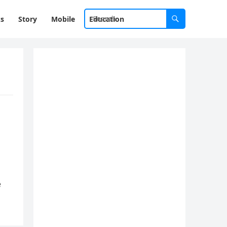
ks
Story
Mobile
Education
e