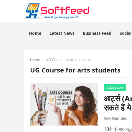
Home
Latest News
Business Feed
Socia
Home
UG Course for arts students
UG Course for arts students
Education
आर्ट्स (Ar
सकते हैं य
Ravi Namdeo
·
10वी के बाद स्ट