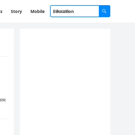
ks
Story
Mobile
Education
काम