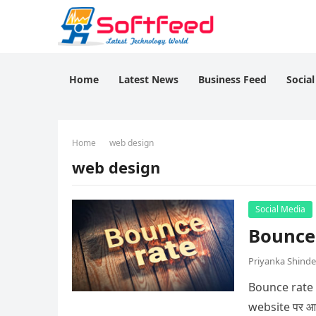
Home
Latest News
Business Feed
Socia
Home
web design
web design
Social Media
Bounce R
Priyanka Shinde
Bounce rate we
website पर आक