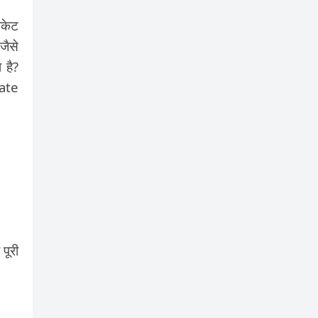
िकेट
जैसे
 है?
cate
पूरी