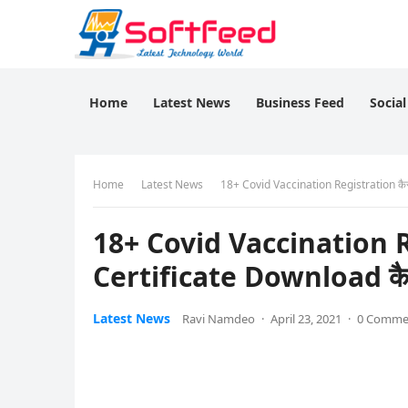
Home
Latest News
Business Feed
Socia
Home
Latest News
18+ Covid Vaccination Registration कैसे
18+ Covid Vaccination Re
Certificate Download कैसे
Latest News
Ravi Namdeo
·
April 23, 2021
·
0 Comme