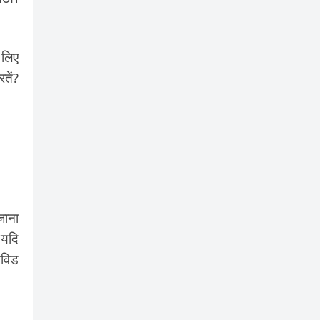
 लिए
तें?
जाना
 यदि
ोविड