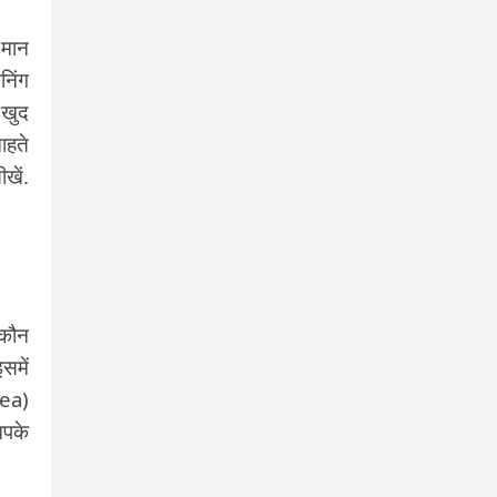
 मान
निंग
 खुद
ाहते
खें.
 कौन
समें
dea)
आपके