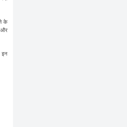
े के
ी और
. इन