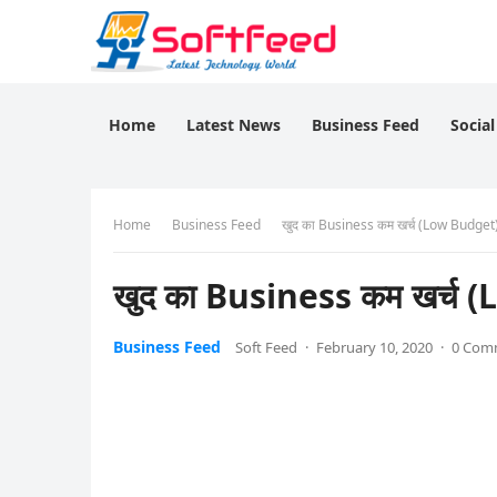
Home
Latest News
Business Feed
Socia
Home
Business Feed
खुद का Business कम खर्च (Low Budget) के
खुद का Business कम खर्च (L
Business Feed
Soft Feed
·
February 10, 2020
·
0 Com