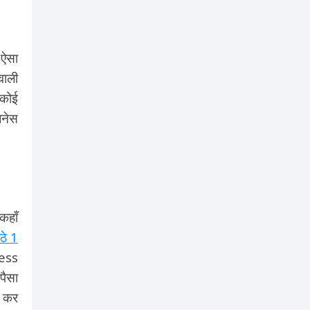
 ऐसा
वाली
 कोई
जनेस
कहाँ
ठे 1
ness
पैसा
ू कर