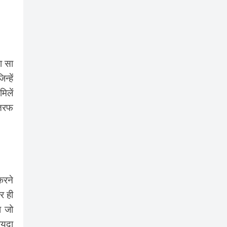
ा सा
्हें
िलें
 तरफ
करने
र ही
ा जो
ायदा