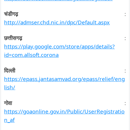
चंडीगढ़
:
http://admser.chd.nic.in/dpc/Default.aspx
छत्तीसगढ़
:
https://play.google.com/store/apps/details?
id=com.allsoft.corona
दिल्ली
:
https://epass.jantasamvad.org/epass/relief/eng
lish/
गोवा
:
https://goaonline.gov.in/Public/UserRegistratio
n_af