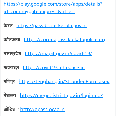
https://play.google.com/store/apps/details?
id=com.mygate.express&hl=en
केरल
:
https://pass.bsafe.kerala.gov.in
कोलकाता
:
https://coronapass.kolkatapolice.org
मध्यप्रदेश
:
https://mapit.gov.in/covid-19/
महाराष्ट्र
:
https://covid19.mhpolice.in
मणिपुर
:
https://tengbang.in/StrandedForm.aspx
मेघालय
:
https://megedistrict.gov.in/login.do?
ओडिशा
:
http://epass.ocac.in