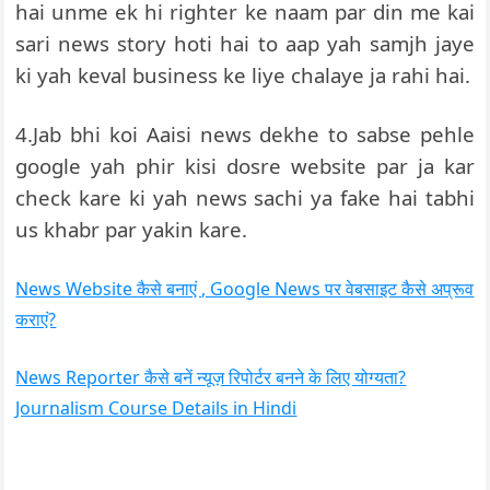
hai unme ek hi righter ke naam par din me kai
sari news story hoti hai to aap yah samjh jaye
ki yah keval business ke liye chalaye ja rahi hai.
4.Jab bhi koi Aaisi news dekhe to sabse pehle
google yah phir kisi dosre website par ja kar
check kare ki yah news sachi ya fake hai tabhi
us khabr par yakin kare.
News Website कैसे बनाएं , Google News पर वेबसाइट कैसे अप्रूव
कराएं?
News Reporter कैसे बनें न्यूज़ रिपोर्टर बनने के लिए योग्यता?
Journalism Course Details in Hindi