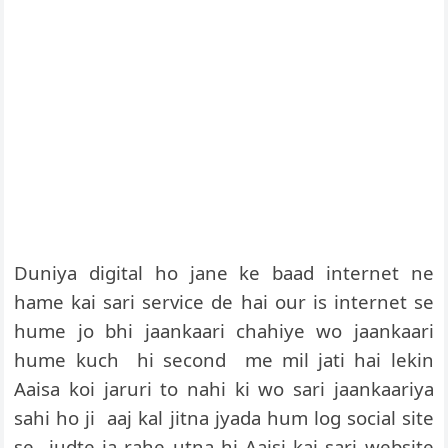
Duniya digital ho jane ke baad internet ne
hame kai sari service de hai our is internet se
hume jo bhi jaankaari chahiye wo jaankaari
hume kuch hi second me mil jati hai lekin
Aaisa koi jaruri to nahi ki wo sari jaankaariya
sahi ho ji aaj kal jitna jyada hum log social site
se judte ja rahe utna hi Aaisi kai sari website