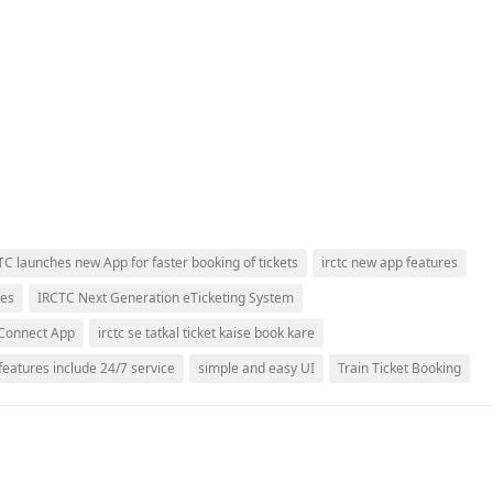
TC launches new App for faster booking of tickets
irctc new app features
res
IRCTC Next Generation eTicketing System
 Connect App
irctc se tatkal ticket kaise book kare
eatures include 24/7 service
simple and easy UI
Train Ticket Booking