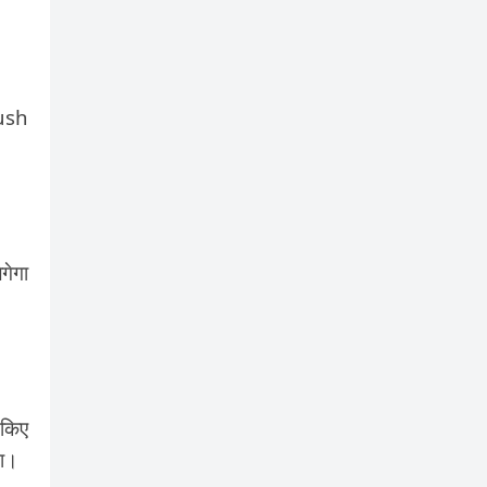
Push
गेगा
 किए
गा।