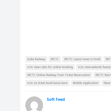
India Railway
IRCTC
IRCTC Latest news in hindi
IRC
irctc new rules for online booking
irctc new website featu
IRCTC Online Railway Train Ticket Reservation
IRCTC Rail
irctc se ticket book kaise kare
Mobile Application
New f
Soft Feed