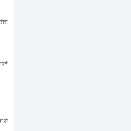
 लैस
अपने
ा ले