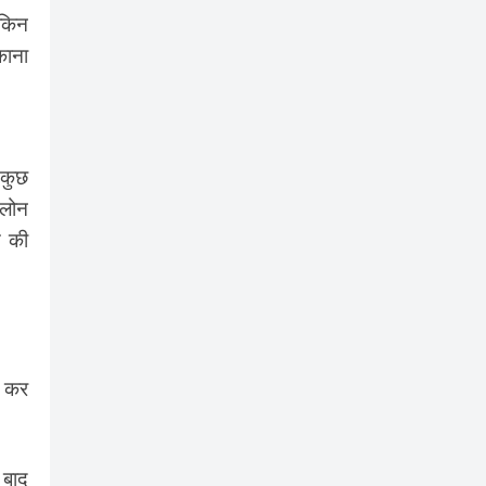
ेकिन
काना
 कुछ
 लोन
स की
न कर
 बाद