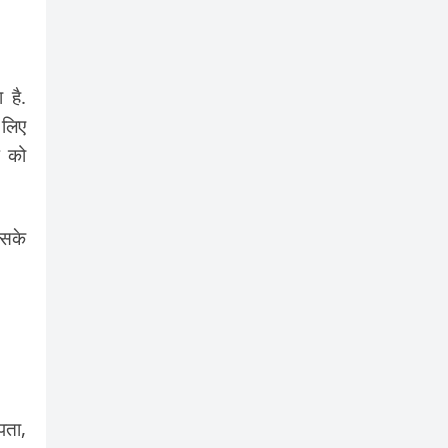
 है.
 लिए
प को
इसके
पता,