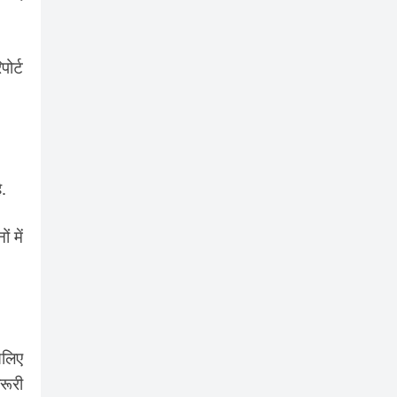
ोर्ट
.
 में
सलिए
रूरी