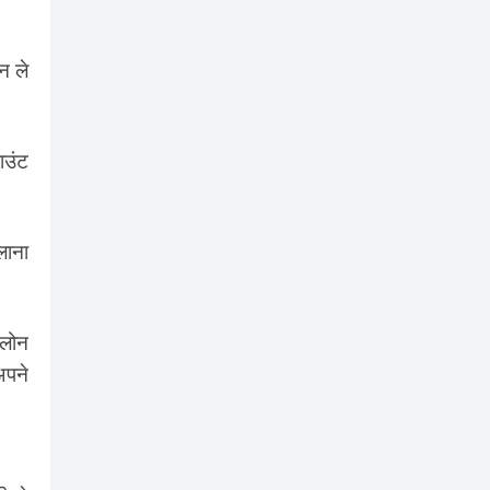
न ले
ाउंट
लाना
 लोन
अपने