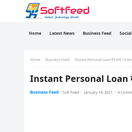
Home
Latest News
Business Feed
Socia
Home
Business Feed
Instant Personal Loan देने वाले 14 B
Instant Personal Loan दे
Business Feed
Soft Feed
·
January 18, 2021
·
4 Comm