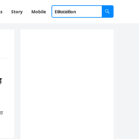
ks
Story
Mobile
Education
ह
दा