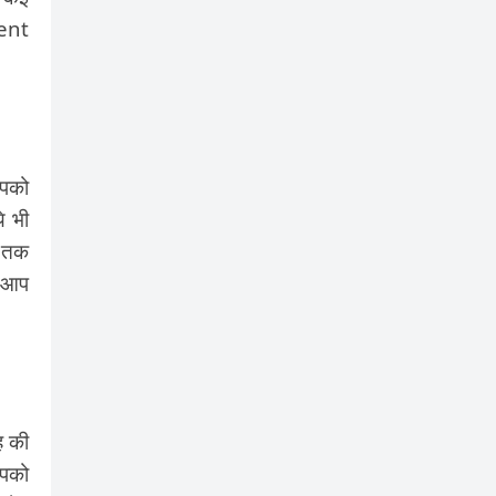
ment
आपको
े भी
ब तक
ी आप
ह की
आपको