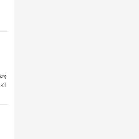
ो कई
ै की