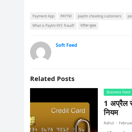
Payment App
PAYTM
paytm cheating customers
pa
What is Paytm KYC fraud?
पेटीएम सुरक्षा
Soft Feed
Related Posts
Business Feed
1 अप्रैल स
नियम
Rahul
·
Februar