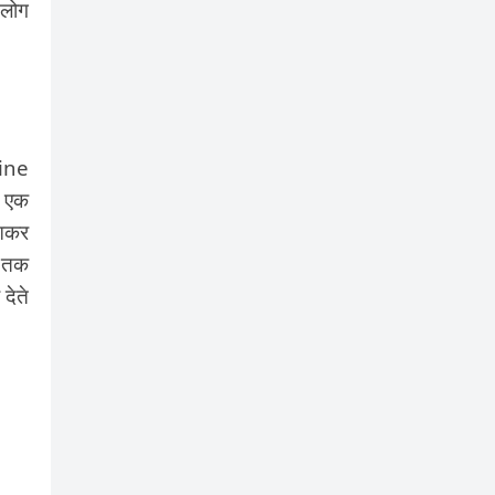
 लोग
line
ो एक
 आकर
र तक
देते