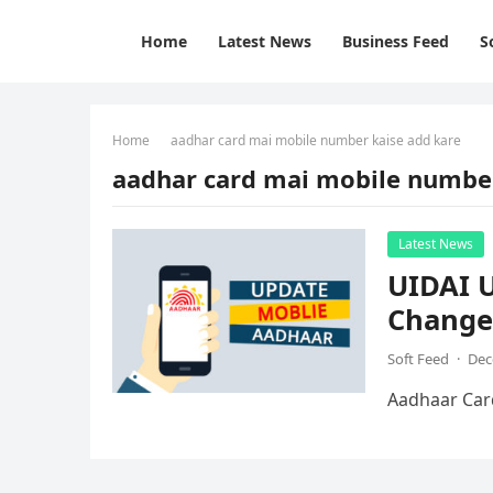
Home
Latest News
Business Feed
S
Home
aadhar card mai mobile number kaise add kare
aadhar card mai mobile number
Latest News
UIDAI 
Change 
Soft Feed
·
Dec
Aadhaar Car