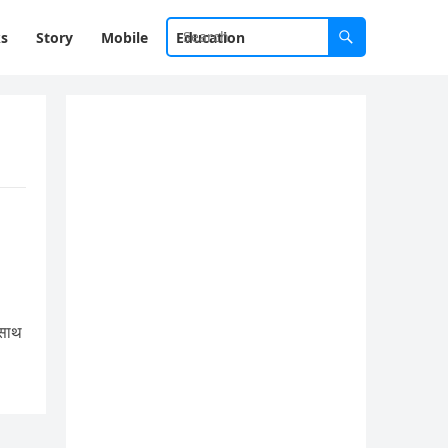
ks
Story
Mobile
Education
 साथ