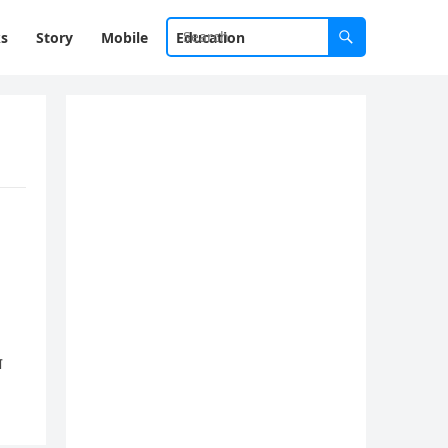
ks
Story
Mobile
Education
ज़