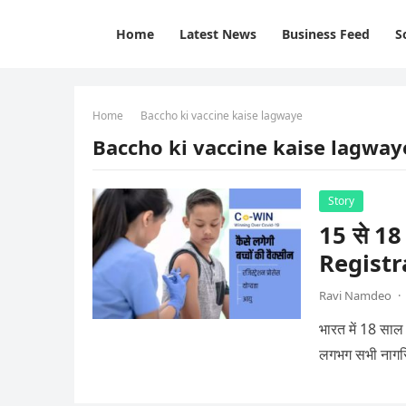
Home
Latest News
Business Feed
S
Home
Baccho ki vaccine kaise lagwaye
Baccho ki vaccine kaise lagway
Story
15 से 18 
Registr
Ravi Namdeo
·
भारत में 18 साल
लगभग सभी नागरि