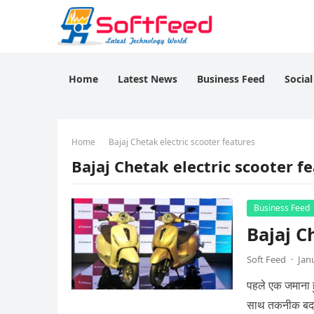
Home
Latest News
Business Feed
Socia
Home
Bajaj Chetak electric scooter features
Bajaj Chetak electric scooter f
Business Feed
Bajaj Ch
Soft Feed
·
Jan
पहले एक जमाना 
साथ तकनीक बदल