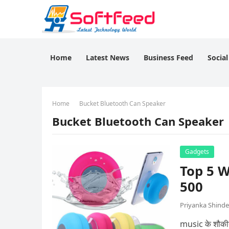
Home
Latest News
Business Feed
Socia
Home
Bucket Bluetooth Can Speaker
Bucket Bluetooth Can Speaker
Gadgets
Top 5 W
500
Priyanka Shinde
music के शौकीन 