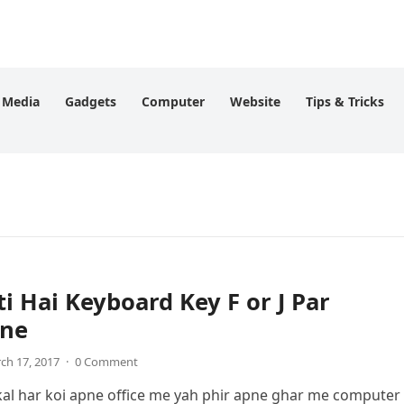
l Media
Gadgets
Computer
Website
Tips & Tricks
i Hai Keyboard Key F or J Par
ine
ch 17, 2017
·
0 Comment
 kal har koi apne office me yah phir apne ghar me computer