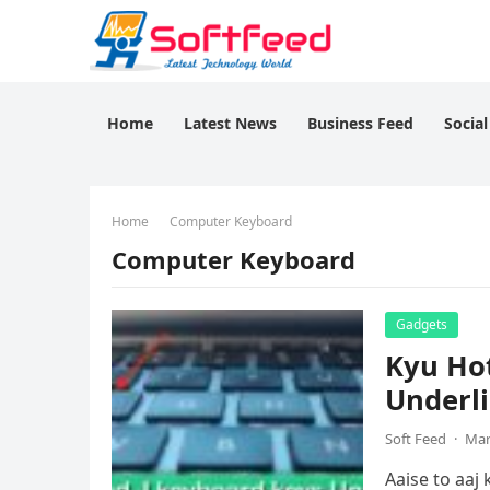
Home
Latest News
Business Feed
Socia
Home
Computer Keyboard
Computer Keyboard
Gadgets
Kyu Hot
Underl
Soft Feed
·
Mar
Aaise to aaj