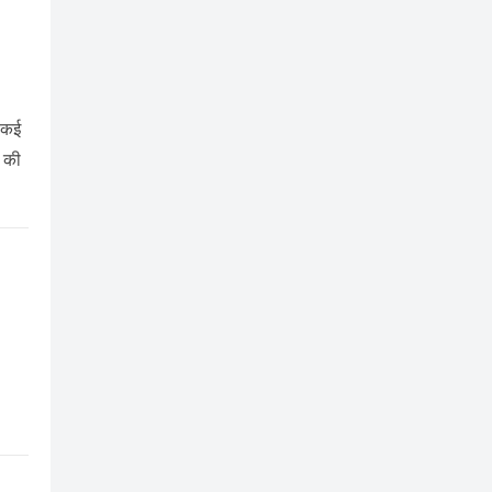
ो कई
ै की