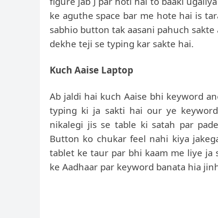
figure jab J par hoti hai to baaki ugaliy
ke aguthe space bar me hote hai is ta
sabhio button tak aasani pahuch sakte
dekhe teji se typing kar sakte hai.
Kuch Aaise Laptop
Ab jaldi hai kuch Aaise bhi keyword ane
typing ki ja sakti hai our ye keywor
nikalegi jis se table ki satah par pa
Button ko chukar feel nahi kiya jakega
tablet ke taur par bhi kaam me liye ja
ke Aadhaar par keyword banata hia jinhe