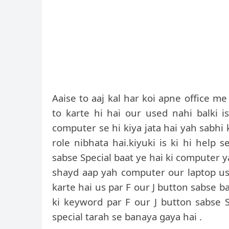
Aaise to aaj kal har koi apne office 
to karte hi hai our used nahi balki 
computer se hi kiya jata hai yah sabh
role nibhata hai.kiyuki is ki hi help
sabse Special baat ye hai ki computer y
shayd aap yah computer our laptop us
karte hai us par F our J button sabse b
ki keyword par F our J button sabse S
special tarah se banaya gaya hai .