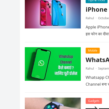
Tips & Tricks
iPhone 15
Rahul
·
October
Apple iPhone 15 
इस फोन का दीवा
Mobile
WhatsApp
Rahul
·
Septem
Whatsapp Chan
Channel बना सकत
Gadgets