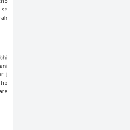
atho
 se
rah
bhi
ani
r J
nhe
are