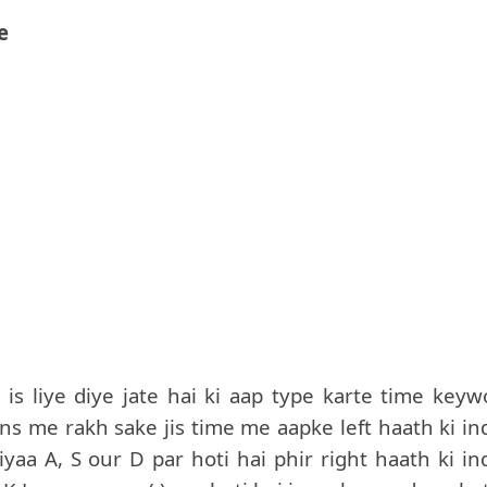
e
s liye diye jate hai ki aap type karte time keyw
ons me rakh sake jis time me aapke left haath ki in
iyaa A, S our D par hoti hai phir right haath ki in