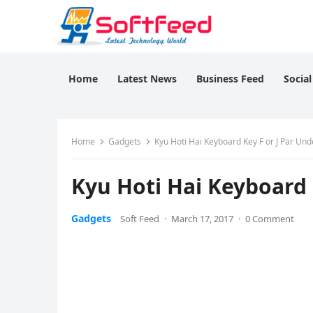
Home
Latest News
Business Feed
Socia
Home
Gadgets
Kyu Hoti Hai Keyboard Key F or J Par Und
Kyu Hoti Hai Keyboard 
Gadgets
Soft Feed
·
March 17, 2017
·
0 Comment