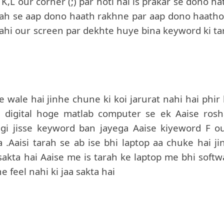
a K,L our corner (;) par hoti hai is prakar se dono h
rah se aap dono haath rakhne par aap dono haatho
 ahi our screen par dekhte huye bina keyword ki ta
 wale hai jinhe chune ki koi jarurat nahi hai phir 
d digital hoge matlab computer se ek Aaise rosh
degi jisse keyword ban jayega Aaise kiyeword F ou
 .Aaisi tarah se ab ise bhi laptop aa chuke hai ji
 sakta hai Aaise me is tarah ke laptop me bhi softw
 feel nahi ki jaa sakta hai