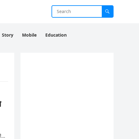
Story
Mobile
Education
े
भी…