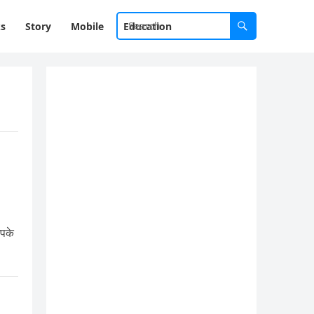
ks
Story
Mobile
Education
पके