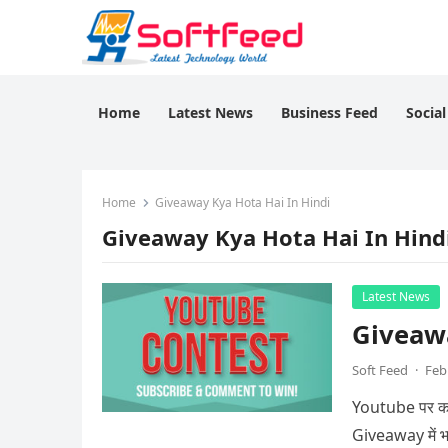
Home
Latest News
Business Feed
Socia
Home
Giveaway Kya Hota Hai In Hindi
Giveaway Kya Hota Hai In Hind
Latest News
Giveaway
Soft Feed
·
Feb
Youtube पर कई 
Giveaway में भा