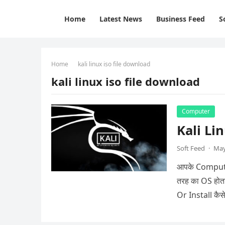
Home
Latest News
Business Feed
S
Home
kali linux iso file download
kali linux iso file download
Computer
Kali Lin
Soft Feed
·
May
आपके Computer में Windows Operatin
तरह का OS होता
Or Install कैसे