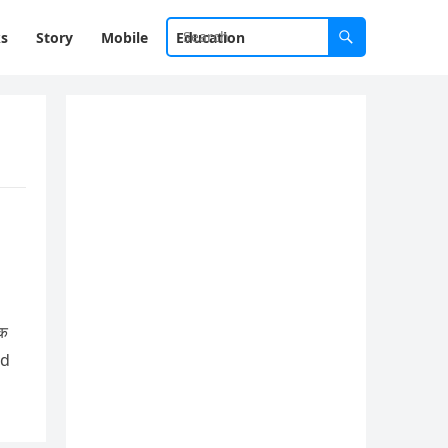
ks
Story
Mobile
Education
ad