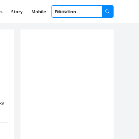
ks
Story
Mobile
Education
रहा