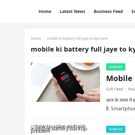
Home
Latest News
Business Feed
S
Home
mobile ki battery full jaye to kya kare
mobile ki battery full jaye to k
Android
Mobile 
Soft Feed
·
Nov
आज के समय में 
है. Smartpho
Android