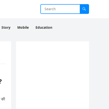
Story
Mobile
Education
?
े की