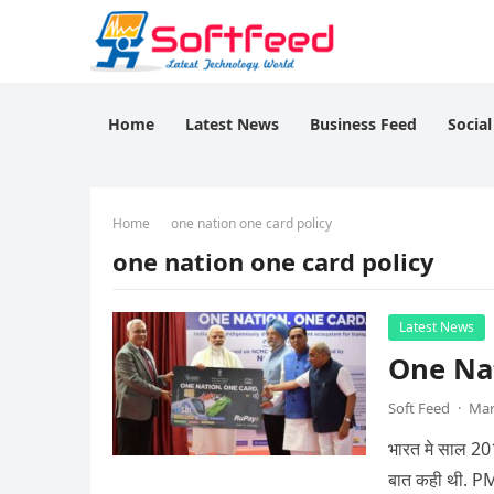
Home
Latest News
Business Feed
Socia
Home
one nation one card policy
one nation one card policy
Latest News
One Nati
Soft Feed
·
Mar
भारत मे साल 2016
बात कही थी. PM