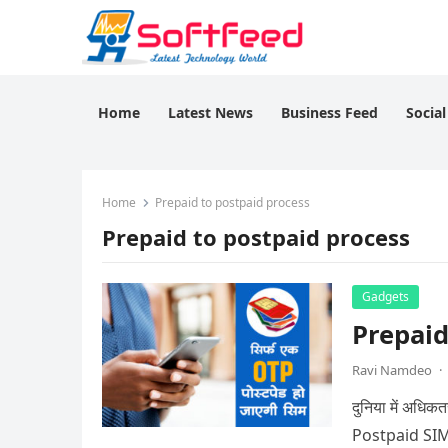
Home
Latest News
Business Feed
Socia
Home
Prepaid to postpaid process
Prepaid to postpaid process
Gadgets
Prepaid 
Ravi Namdeo
·
दुनिया में अधिक
Postpaid SIM क