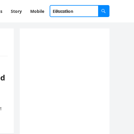
ks
Story
Mobile
Education
ed
ण