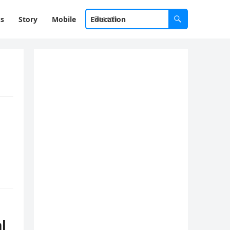
ks
Story
Mobile
Education
l