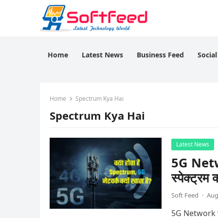
Home
Latest News
Business Feed
Socia
Home
Spectrum Kya Hai
Spectrum Kya Hai
Latest News
5G Netw
स्पेक्ट्रम 
Soft Feed
·
Aug
5G Network भारत