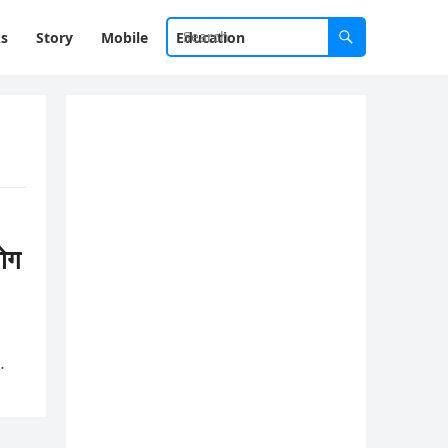
ks
Story
Mobile
Education
ोग
…