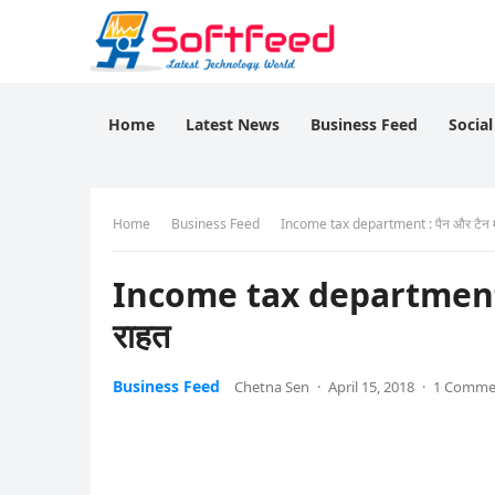
Home
Latest News
Business Feed
Socia
Home
Business Feed
Income tax department : पैन और टैन मामल
Income tax department : पै
राहत
Business Feed
Chetna Sen
·
April 15, 2018
·
1 Comme