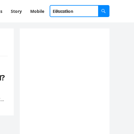
ks
Story
Mobile
Education
न?
की…