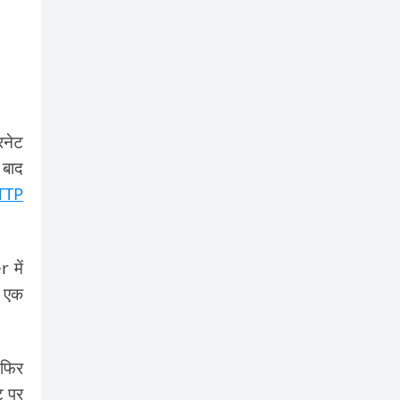
रनेट
 बाद
TTP
 में
ी एक
 फिर
ट पर