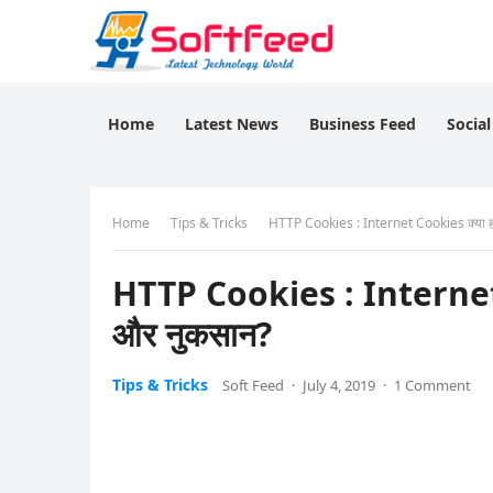
Home
Latest News
Business Feed
Socia
Home
Tips & Tricks
HTTP Cookies : Internet Cookies क्या हो
HTTP Cookies : Internet Co
और नुकसान?
Tips & Tricks
Soft Feed
·
July 4, 2019
·
1 Comment