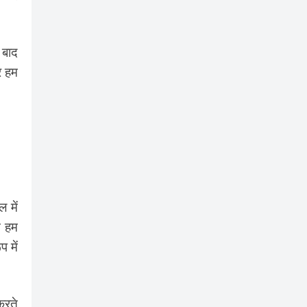
 बाद
र हम
 में
न हम
 में
करते