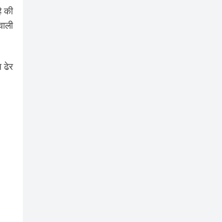
ै की
वाली
 ढेर