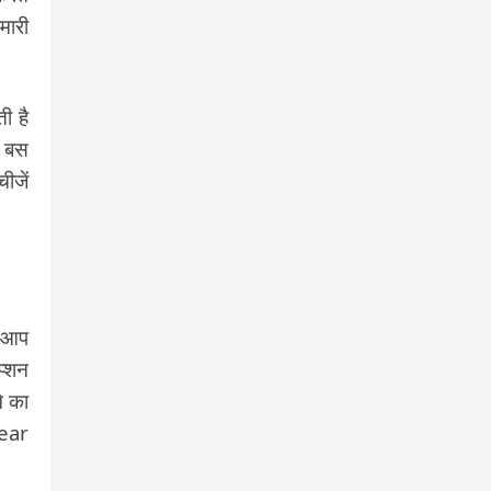
मारी
ी है
ं बस
ीजें
े आप
प्शन
े का
lear