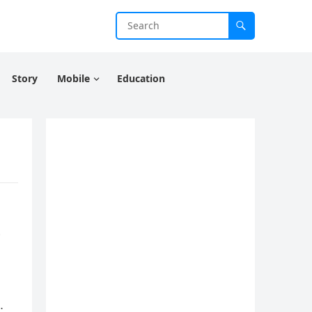
Story
Mobile
Education
e
…