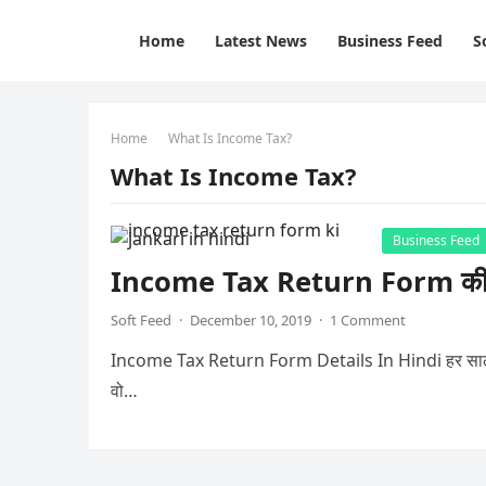
Home
Latest News
Business Feed
S
Home
What Is Income Tax?
What Is Income Tax?
Business Feed
Income Tax Return Form की जान
Soft Feed
·
December 10, 2019
·
1 Comment
Income Tax Return Form Details In Hindi हर साल देश 
वो…