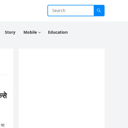
Story
Mobile
Education
से
 या